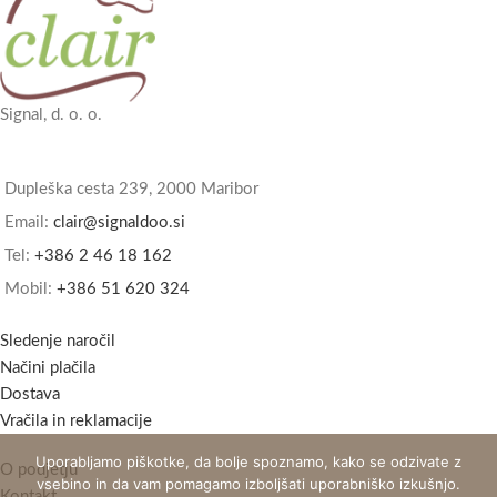
Signal, d. o. o.
Dupleška cesta 239, 2000 Maribor
Email:
clair@signaldoo.si
Tel:
+386 2 46 18 162
Mobil:
+386 51 620 324
Sledenje naročil
Načini plačila
Dostava
Vračila in reklamacije
Uporabljamo piškotke, da bolje spoznamo, kako se odzivate z
O podjetju
vsebino in da vam pomagamo izboljšati uporabniško izkušnjo.
Kontakt