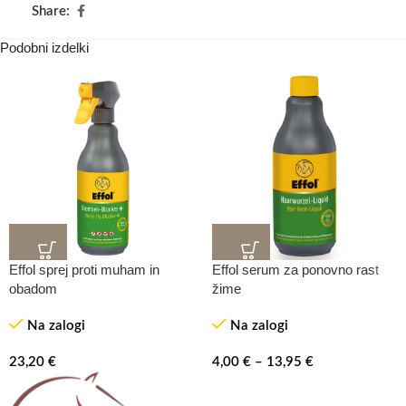
Share:
Podobni izdelki
Effol sprej proti muham in
Effol serum za ponovno rast
obadom
žime
Na zalogi
Na zalogi
23,20
€
4,00
€
–
13,95
€