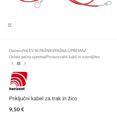
Click to enlarge
Domov
/
HLEV IN PAŠNIK
/
PAŠNA OPREMA
/
Ostala pašna oprema
/
Povezovalni kabli in ozemljitev
Priključni kabel za trak in žico
9,50
€