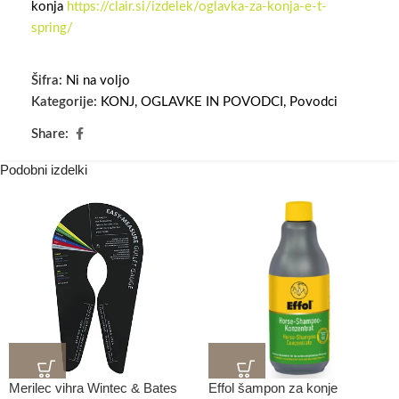
konja
https://clair.si/izdelek/oglavka-za-konja-e-t-
spring/
Šifra:
Ni na voljo
Kategorije:
KONJ
,
OGLAVKE IN POVODCI
,
Povodci
Share:
Podobni izdelki
Merilec vihra Wintec & Bates
Effol šampon za konje