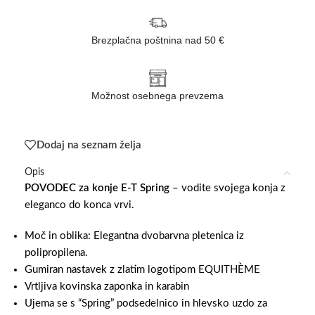
Brezplačna poštnina nad 50 €
Možnost osebnega prevzema
Dodaj na seznam želja
Opis
POVODEC za konje E-T Spring
– vodite svojega konja z
eleganco do konca vrvi.
Moč in oblika: Elegantna dvobarvna pletenica iz
polipropilena.
Gumiran nastavek z zlatim logotipom EQUITHÈME
V
rtljiva kovinska zaponka in karabin
Ujema se s “Spring” podsedelnico in hlevsko uzdo za