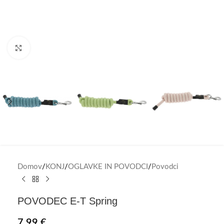
Click to enlarge
Domov
/
KONJ
/
OGLAVKE IN POVODCI
/
Povodci
POVODEC E-T Spring
7,99
€