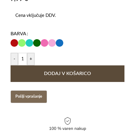
Cena vključuje DDV.
BARVA
-
+
DODAJ V KOŠARICO
100 % varen nakup