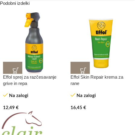
Podobni izdelki
Effol sprej za razčesavanje
Effol Skin Repair krema za
grive in repa
rane
Na zalogi
Na zalogi
12,49
€
16,45
€