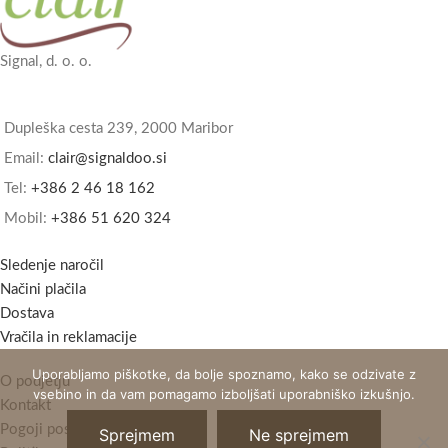
Signal, d. o. o.
Dupleška cesta 239, 2000 Maribor
Email:
clair@signaldoo.si
Tel:
+386 2 46 18 162
Mobil:
+386 51 620 324
Sledenje naročil
Načini plačila
Dostava
Vračila in reklamacije
Uporabljamo piškotke, da bolje spoznamo, kako se odzivate z
O podjetju
vsebino in da vam pomagamo izboljšati uporabniško izkušnjo.
Kontakt
Pogoji poslovanja
Sprejmem
Ne sprejmem