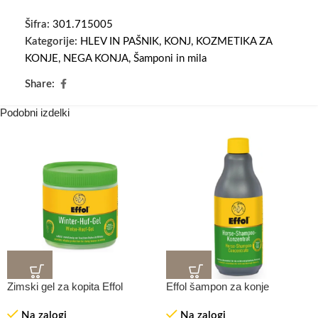
Šifra:
301.715005
Kategorije:
HLEV IN PAŠNIK
,
KONJ
,
KOZMETIKA ZA
KONJE
,
NEGA KONJA
,
Šamponi in mila
Share:
Podobni izdelki
Zimski gel za kopita Effol
Effol šampon za konje
Na zalogi
Na zalogi