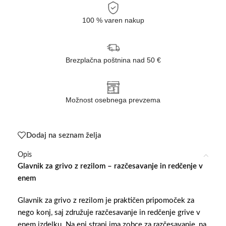
100 % varen nakup
Brezplačna poštnina nad 50 €
Možnost osebnega prevzema
Dodaj na seznam želja
Opis
Glavnik za grivo z rezilom – razčesavanje in redčenje v
enem
Glavnik za grivo z rezilom je praktičen pripomoček za
nego konj, saj združuje razčesavanje in redčenje grive v
enem izdelku. Na eni strani ima zobce za razčesavanje, na