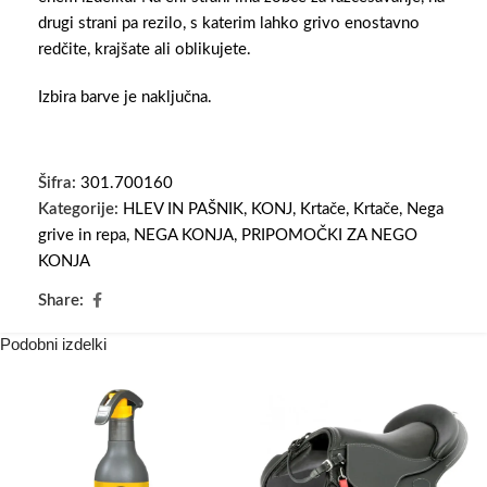
drugi strani pa rezilo, s katerim lahko grivo enostavno
redčite, krajšate ali oblikujete.
Izbira barve je naključna.
Šifra:
301.700160
Kategorije:
HLEV IN PAŠNIK
,
KONJ
,
Krtače
,
Krtače
,
Nega
grive in repa
,
NEGA KONJA
,
PRIPOMOČKI ZA NEGO
KONJA
Share:
Podobni izdelki