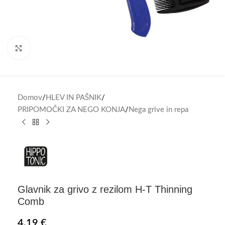
Click to enlarge
Domov
/
HLEV IN PAŠNIK
/
PRIPOMOČKI ZA NEGO KONJA
/
Nega grive in repa
Glavnik za grivo z rezilom H-T Thinning
Comb
4,19
€