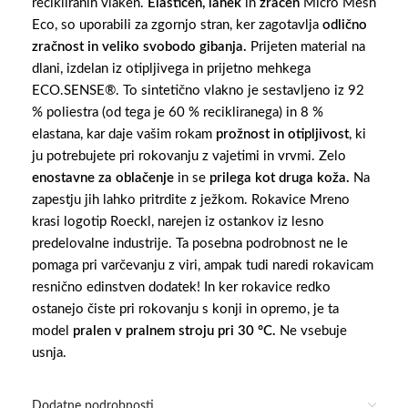
recikliranih vlaken.
Elastičen, lahek
in
zračen
Micro Mesh
Eco, so uporabili za zgornjo stran, ker zagotavlja
odlično
zračnost in veliko svobodo gibanja.
Prijeten material na
dlani, izdelan iz otipljivega in prijetno mehkega
ECO.SENSE®. To sintetično vlakno je sestavljeno iz 92
% poliestra (od tega je 60 % recikliranega) in 8 %
elastana, kar daje vašim rokam
prožnost in otipljivost
, ki
ju potrebujete pri rokovanju z vajetimi in vrvmi. Zelo
enostavne za oblačenje
in se
prilega kot druga koža.
Na
zapestju jih lahko pritrdite z ježkom. Rokavice Mreno
krasi logotip Roeckl, narejen iz ostankov iz lesno
predelovalne industrije. Ta posebna podrobnost ne le
pomaga pri varčevanju z viri, ampak tudi naredi rokavicam
resnično edinstven dodatek! In ker rokavice redko
ostanejo čiste pri rokovanju s konji in opremo, je ta
model
pralen v pralnem stroju pri 30 °C.
Ne vsebuje
usnja.
Dodatne podrobnosti