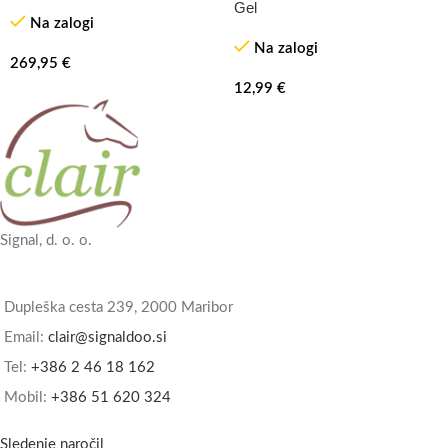
Gel
Na zalogi
Na zalogi
269,95
€
12,99
€
Signal, d. o. o.
Dupleška cesta 239, 2000 Maribor
Email:
clair@signaldoo.si
Tel:
+386 2 46 18 162
Mobil:
+386 51 620 324
Sledenje naročil