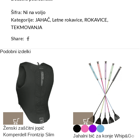
Šifra:
Ni na voljo
Kategorije:
JAHAČ
,
Letne rokavice
,
ROKAVICE
,
TEKMOVANJA
Share:
Podobni izdelki
Ženski zaščitni jopič
Komperdell Frontzip Slim
Jahalni bič za konje Whip&Go